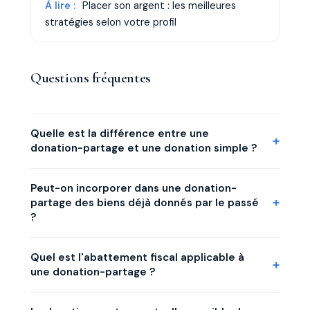
À lire :
Placer son argent : les meilleures
stratégies selon votre profil
Questions fréquentes
Quelle est la différence entre une
donation-partage et une donation simple ?
La donation simple est rapportable à la succession :
Peut-on incorporer dans une donation-
sa valeur est réintégrée à l'actif successoral au
partage des biens déjà donnés par le passé
moment du décès, réévaluée au jour du décès. La
?
donation-partage est définitivement partagée au
jour de l'acte : les biens sont évalués une fois pour
Oui, c'est l'un des grands avantages du mécanisme. Il
Quel est l'abattement fiscal applicable à
toutes et ne font l'objet d'aucun rapport à
est possible d'incorporer d'anciennes donations
une donation-partage ?
succession, ce qui fige les valeurs et supprime tout
simples, même consenties à des époques
risque de réévaluation ultérieure défavorable entre
différentes, afin de les soumettre au régime de la
Chaque enfant bénéficie d'un abattement de 100
héritiers.