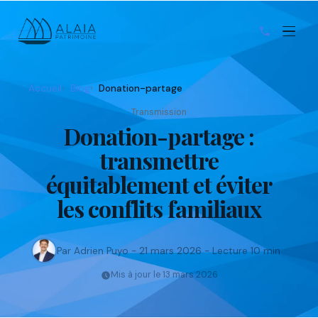
Accueil
Blog
Donation-partage
Transmission
Donation-partage :
transmettre
équitablement et éviter
les conflits familiaux
Par Adrien Puyo - 21 mars 2026 - Lecture 10 min
Mis à jour le 13 mars 2026