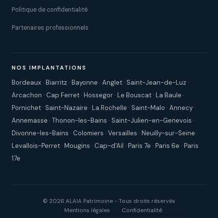
Politique de confidentialité
Partenaires professionnels
NOS IMPLANTATIONS
Bordeaux
·
Biarritz
·
Bayonne
·
Anglet
·
Saint-Jean-de-Luz
·
Arcachon
·
Cap Ferret
·
Hossegor
·
Le Bouscat
·
La Baule
·
Pornichet
·
Saint-Nazaire
·
La Rochelle
·
Saint-Malo
·
Annecy
·
Annemasse
·
Thonon-les-Bains
·
Saint-Julien-en-Genevois
·
Divonne-les-Bains
·
Colomiers
·
Versailles
·
Neuilly-sur-Seine
·
Levallois-Perret
·
Mougins
·
Cap-d'Ail
·
Paris 7e
·
Paris 6e
·
Paris
17e
© 2026 ALAIA Patrimoine - Tous droits réservés
Mentions légales
·
Confidentialité