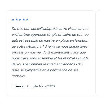
★★★★★
★
De très bon conseil adapté à votre vision et vos
Je
envies. Une approche simple et claire de tout ce
Pa
qu'il est possible de mettre en place en fonction
éc
de votre situation. Adrien a su nous guider avec
cl
professionnalisme. Voilà maintenant 3 ans que
su
nous travaillons ensemble et les résultats sont là.
se
Je vous recommande vivement Adrien PUYO
d'
pour sa sympathie et la pertinence de ses
conseils.
Julien R.
- Google, Mars 2026
Cyr