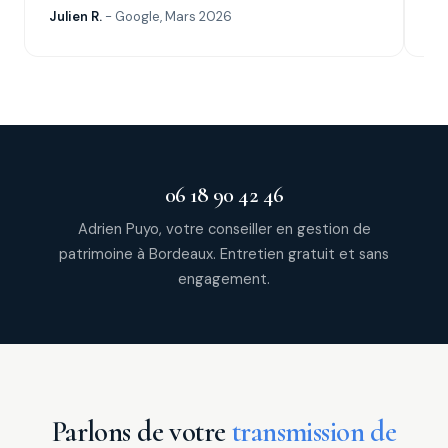
Julien R.
- Google, Mars 2026
Cyr
06 18 90 42 46
Adrien Puyo, votre conseiller en gestion de
patrimoine à Bordeaux. Entretien gratuit et sans
engagement.
Parlons de votre
transmission de