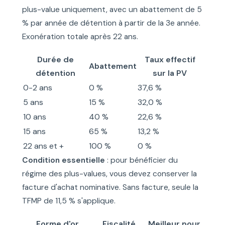
plus-value uniquement, avec un abattement de 5
% par année de détention à partir de la 3e année.
Exonération totale après 22 ans.
Durée de
Taux effectif
Abattement
détention
sur la PV
0-2 ans
0 %
37,6 %
5 ans
15 %
32,0 %
10 ans
40 %
22,6 %
15 ans
65 %
13,2 %
22 ans et +
100 %
0 %
Condition essentielle
: pour bénéficier du
régime des plus-values, vous devez conserver la
facture d'achat nominative. Sans facture, seule la
TFMP de 11,5 % s'applique.
Forme d'or
Fiscalité
Meilleur pour