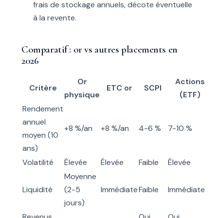
frais de stockage annuels, décote éventuelle
à la revente.
Comparatif : or vs autres placements en
2026
Or
Actions
Critère
ETC or
SCPI
physique
(ETF)
Rendement
annuel
+8 %/an
+8 %/an
4-6 %
7-10 %
moyen (10
ans)
Volatilité
Élevée
Élevée
Faible
Élevée
Moyenne
Liquidité
(2-5
Immédiate
Faible
Immédiate
jours)
Revenus
Oui
Oui