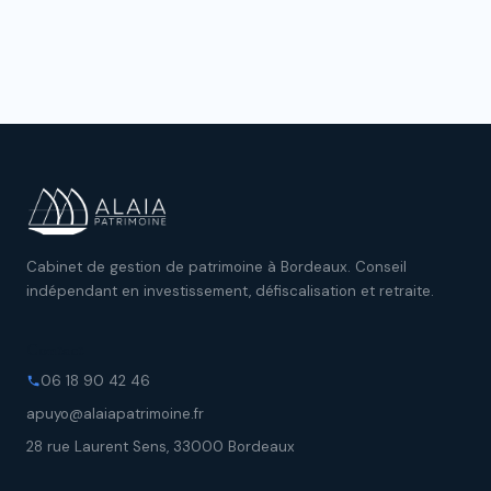
Cabinet de gestion de patrimoine à Bordeaux. Conseil
indépendant en investissement, défiscalisation et retraite.
Contact
06 18 90 42 46
apuyo@alaiapatrimoine.fr
28 rue Laurent Sens, 33000 Bordeaux