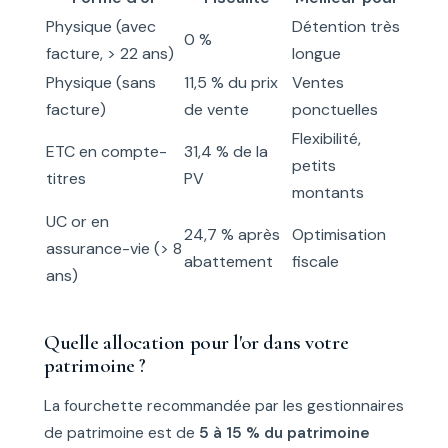
Physique (avec
Détention très
0 %
facture, > 22 ans)
longue
Physique (sans
11,5 % du prix
Ventes
facture)
de vente
ponctuelles
Flexibilité,
ETC en compte-
31,4 % de la
petits
titres
PV
montants
UC or en
24,7 % après
Optimisation
assurance-vie (> 8
abattement
fiscale
ans)
Quelle allocation pour l'or dans votre
patrimoine ?
La fourchette recommandée par les gestionnaires
de patrimoine est de
5 à 15 % du patrimoine