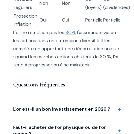
Non
Non
réguliers
(loyers)
(dividendes)
Protection
Oui
Oui
Partielle
Partielle
inflation
L'or ne remplace pas les
SCPI
, l'assurance-vie ou
les actions dans un patrimoine diversifié. Il les
complète en apportant une décorrélation unique
: quand les marchés actions chutent de 30 %, l'or
tend à progresser ou à se maintenir.
Questions fréquentes
L'or est-il un bon investissement en 2026 ?
L'or reste un excellent outil de diversification en
Faut-il acheter de l'or physique ou de l'or
2026, mais ce n'est pas un investissement de
papier ?