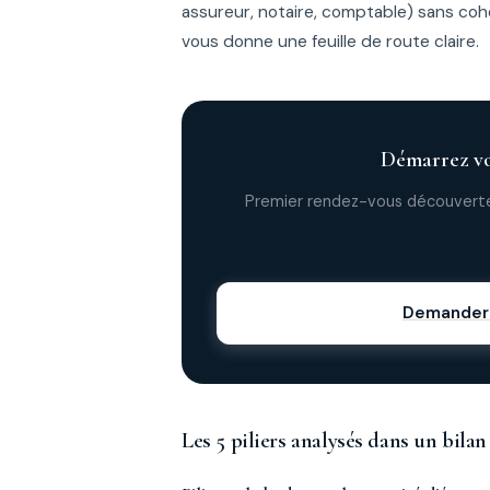
assureur, notaire, comptable) sans cohér
vous donne une feuille de route claire.
Démarrez vo
Premier rendez-vous découverte
Demander m
Les 5 piliers analysés dans un bil