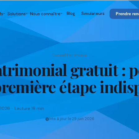
Blog
Simulateurs
fs
Solutions
Nous connaître
Prendre ren
Conseil Patrimonial
atrimonial gratuit : 
 première étape indi
 2026 - Lecture 16 min
Mis à jour le 29 juin 2026