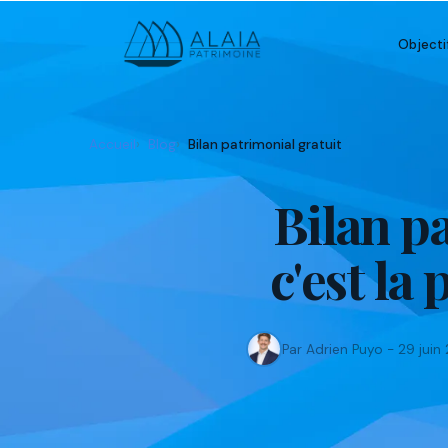
Objecti
Accueil
Blog
Bilan patrimonial gratuit
Bilan p
c'est la
Par Adrien Puyo - 29 juin