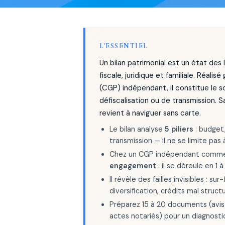
L'ESSENTIEL
Un bilan patrimonial est un état des 
fiscale, juridique et familiale. Réali
(CGP) indépendant, il constitue le 
défiscalisation ou de transmission. S
revient à naviguer sans carte.
Le bilan analyse
5 piliers
: budget
transmission — il ne se limite pas
Chez un CGP indépendant comme A
engagement
: il se déroule en 1 
Il révèle des failles invisibles : 
diversification, crédits mal struct
Préparez 15 à 20 documents (avis 
actes notariés) pour un diagnosti