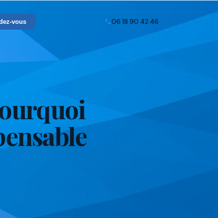
06 18 90 42 46
dez-vous
pourquoi
spensable