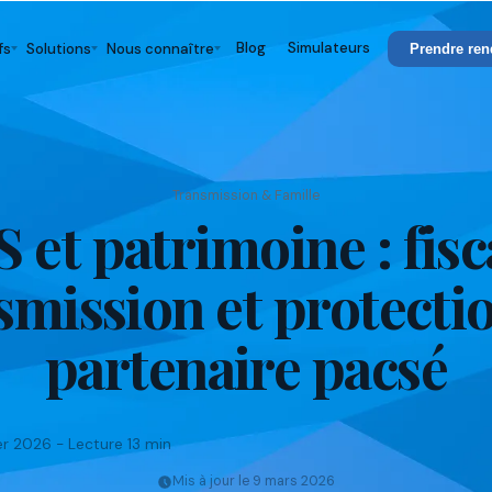
Blog
Simulateurs
fs
Solutions
Nous connaître
Prendre ren
Transmission & Famille
 et patrimoine : fisca
smission et protecti
partenaire pacsé
ier 2026 - Lecture 13 min
Mis à jour le 9 mars 2026