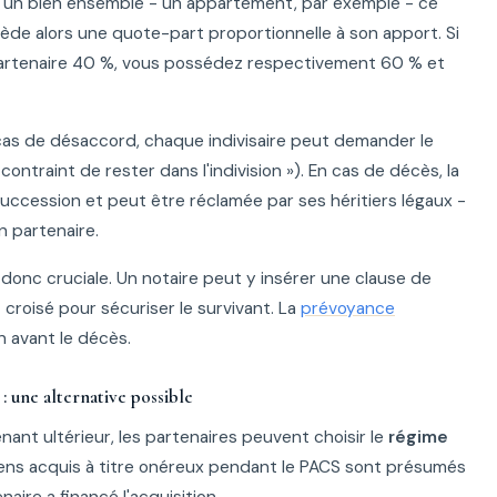
 un bien ensemble - un appartement, par exemple - ce
ède alors une quote-part proportionnelle à son apport. Si
partenaire 40 %, vous possédez respectivement 60 % et
en cas de désaccord, chaque indivisaire peut demander le
 contraint de rester dans l'indivision »). En cas de décès, la
ccession et peut être réclamée par ses héritiers légaux -
n partenaire.
t donc cruciale. Un notaire peut y insérer une clause de
roisé pour sécuriser le survivant. La
prévoyance
 avant le décès.
: une alternative possible
nant ultérieur, les partenaires peuvent choisir le
régime
biens acquis à titre onéreux pendant le PACS sont présumés
naire a financé l'acquisition.