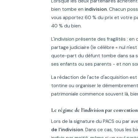
Lorsque les deux partenaires achètent
bien tombe en
indivision
. Chacun poss
vous apportez 60 % du prix et votre 
40 % du bien.
L'indivision présente des fragilités : 
partage judiciaire (le célèbre « nul n'est
quote-part du défunt tombe dans sa su
ses enfants ou ses parents - et non so
La rédaction de l'acte d'acquisition es
tontine ou organiser le démembrement c
patrimoniale commence souvent là, bien
Le régime de l'indivision par convention 
Lors de la signature du PACS ou par ave
de l'indivision
. Dans ce cas, tous les 
indivis par moitié, même si un seul parte