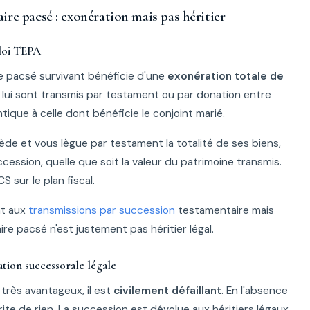
ire pacsé : exonération mais pas héritier
 loi TEPA
re pacsé survivant bénéficie d'une
exonération totale de
i lui sont transmis par testament ou par donation entre
tique à celle dont bénéficie le conjoint marié.
de et vous lègue par testament la totalité de ses biens,
cession, quelle que soit la valeur du patrimoine transmis.
 sur le plan fiscal.
nt aux
transmissions par succession
testamentaire mais
ire pacsé n'est justement pas héritier légal.
tion successorale légale
 très avantageux, il est
civilement défaillant
. En l'absence
ite de rien. La succession est dévolue aux héritiers légaux