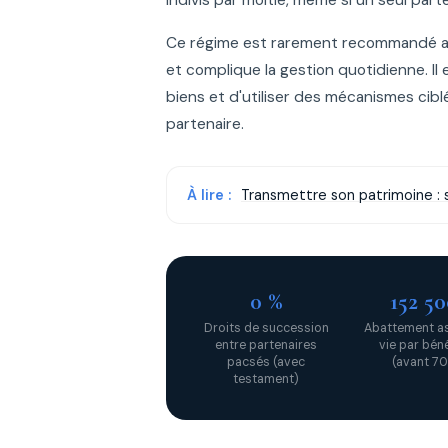
Ce régime est rarement recommandé aujo
et complique la gestion quotidienne. I
biens et d'utiliser des mécanismes cib
partenaire.
À lire :
Transmettre son patrimoine : s
0 %
152 5
Droits de succession
Abattement a
entre partenaires
vie par béné
pacsés (avec
(avant 70
testament)