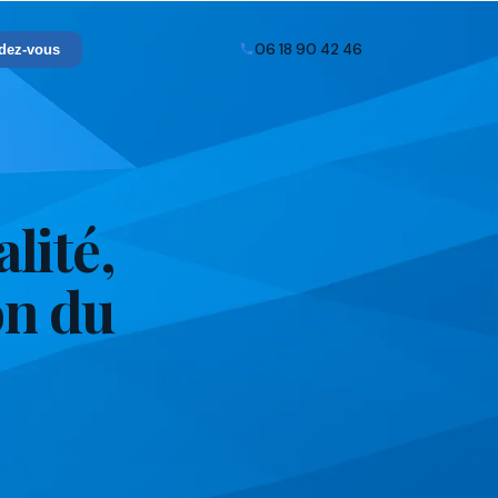
06 18 90 42 46
dez-vous
lité,
on du