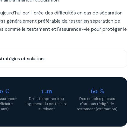
urd'hui car il crée des difficultés en cas de séparation
l est généralement préférable de rester en séparation de
lés comme le testament et l'assurance-vie pour protéger le
tratégies et solutions
00 €
1 an
60 %
ssurance-
Droit temporaire au
Des couples pacsés
ficiaire
logement du partenaire
n'ont pas rédigé de
 ans)
survivant
testament (estimation)