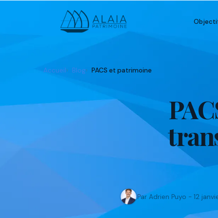
Objecti
Accueil
Blog
PACS et patrimoine
PACS
tran
Par Adrien Puyo - 12 janv