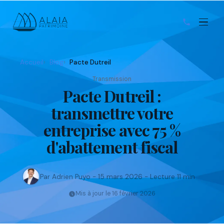
Accueil
Blog
Pacte Dutreil
Transmission
Pacte Dutreil :
transmettre votre
entreprise avec 75 %
d'abattement fiscal
Par Adrien Puyo - 15 mars 2026 - Lecture 11 min
Mis à jour le 16 février 2026