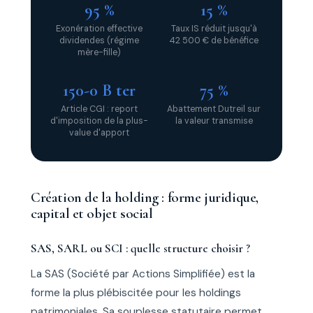
95 %
15 %
Exonération effective
Taux IS réduit jusqu'à
dividendes (régime
42 500 € de bénéfice
mère-fille)
150-0 B ter
75 %
Article CGI : report
Abattement Dutreil sur
d'imposition de la plus-
la valeur transmise
value d'apport
Création de la holding : forme juridique,
capital et objet social
SAS, SARL ou SCI : quelle structure choisir ?
La SAS (Société par Actions Simplifiée) est la
forme la plus plébiscitée pour les holdings
patrimoniales. Sa souplesse statutaire permet