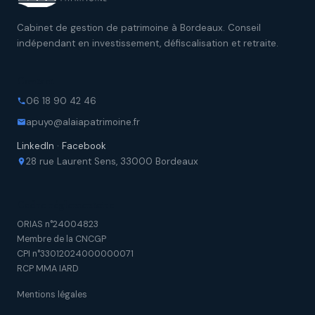
profils.
Cabinet de gestion de patrimoine à Bordeaux. Conseil
indépendant en investissement, défiscalisation et retraite.
Contact
06 18 90 42 46
apuyo@alaiapatrimoine.fr
LinkedIn
·
Facebook
28 rue Laurent Sens, 33000 Bordeaux
Cadre réglementaire
ORIAS n°24004823
Membre de la CNCGP
CPI n°33012024000000071
RCP MMA IARD
Mentions légales