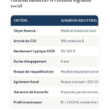
Girardin industriel vs Girardin logement
social
CRITÈRE
GIRARDIN INDUSTRIEL
Objet financé
Matériel industriel neuf
Article du CGI
199 undecies B
Rendement typique 2026
110-120 %
Durée d'engagement
5 ans
Risque de requalification
Modéré (exploitant privé)
Agrément fiscal
Requis si projet > 250 000 €
Garantie de bonne fin
Proposée par les monteurs
Profil investisseur
IR > 2 500 €, recherche rende