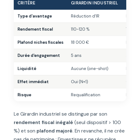
CRITÈRE
GIRARDIN INDUSTRIEL
PER
Type d'avantage
Réduction d'IR
Déduct
Rendement fiscal
110-120 %
TMI (3
Plafond niches fiscales
18 000 €
Hors p
Durée d'engagement
5 ans
Jusqu'à
Liquidité
Aucune (one-shot)
Bloqué
Effet immédiat
Oui (N+1)
Oui (a
Risque
Requalification
Faible
Le Girardin industriel se distingue par son
rendement fiscal inégalé
(seul dispositif > 100
%) et son
plafond majoré
. En revanche, il ne crée
pas de patrimoine : l'investisseur ne récupère