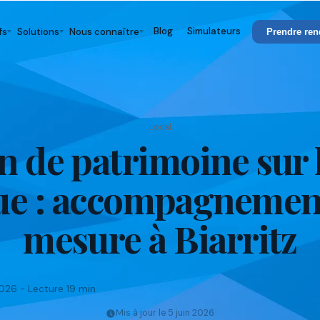
Blog
Simulateurs
fs
Solutions
Nous connaître
Prendre ren
Local
n de patrimoine sur 
e : accompagnemen
mesure à Biarritz
2026 - Lecture 19 min
Mis à jour le 5 juin 2026