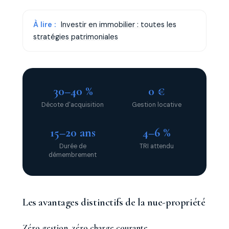
À lire :
Investir en immobilier : toutes les
stratégies patrimoniales
30–40 %
0 €
Décote d'acquisition
Gestion locative
15–20 ans
4–6 %
Durée de
TRI attendu
démembrement
Les avantages distinctifs de la nue-propriété
Zéro gestion, zéro charge courante