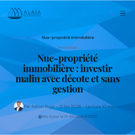
Accueil
Blog
Nue-propriété immobilière
Immobilier
Nue-propriété
immobilière : investir
malin avec décote et sans
gestion
Par Adrien Puyo - 21 fév 2026 - Lecture 10 min
Mis à jour le 19 décembre 2025