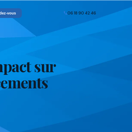
06 18 90 42 46
dez-vous
mpact sur
acements