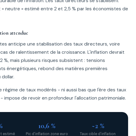
 durable de l'inflation. Les taux directeurs se stabilisent
 « neutre » estimé entre 2 et 2,5 % par les économistes de
ation attendue
s anticipe une stabilisation des taux directeurs, voire
s de ralentissement de la croissance. L'inflation devrait
2 %, mais plusieurs risques subsistent : tensions
nts énergétiques, rebond des matières premières
dollar.
e régime de taux modérés - ni aussi bas que l'ère des taux
 - impose de revoir en profondeur l'allocation patrimoniale.
%
10,6 %
~2 %
t estimé
Pic d'inflation zone euro
Taux cible d'inflation