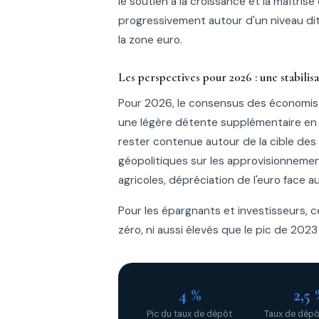
le soutien à la croissance et la maîtrise
progressivement autour d'un niveau dit
la zone euro.
Les perspectives pour 2026 : une stabilis
Pour 2026, le consensus des économiste
une légère détente supplémentaire en ca
rester contenue autour de la cible des 
géopolitiques sur les approvisionneme
agricoles, dépréciation de l'euro face au 
Pour les épargnants et investisseurs, c
zéro, ni aussi élevés que le pic de 2023
4 %
2,5 
Pic du taux de dépôt
Taux de dépô