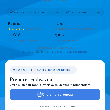
06 18 90 42 46
Accessible à tous - aucun minimum d'investissement requis
82 avis
+200
★★★★★
GOOGLE
CLIENTS ACCOMPAGNÉS
+30M€
9 ans
D'ENCOURS GÉRÉS
D'EXPÉRIENCE
ILS PARLENT DE NOUS
GRATUIT ET SANS ENGAGEMENT
Prendre rendez-vous
Votre bilan patrimonial offert avec un expert indépendant.
Choisir un créneau
ou laissez-nous vos coordonnées