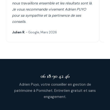
nous travaillons ensemble et les résultats sont là.
se
Je vous recommande vivement Adrien PUYO
d'
pour sa sympathie et la pertinence de ses
conseils.
Julien R.
- Google, Mars 2026
Cyr
06 18 90 42 46
Adrien Puyo, votre conseiller en gestion de
patrimoine à Pornichet. Entretien gratuit et sans
engagement.