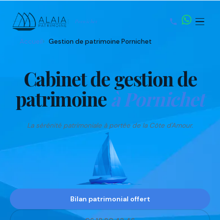
Pornichet
Accueil
Gestion de patrimoine Pornichet
Nom
Prénom
Email
Téléphone
Cabinet de gestion de
patrimoine
à Pornichet
La sérénité patrimoniale à portée de la Côte d'Amour.
Bilan patrimonial offert