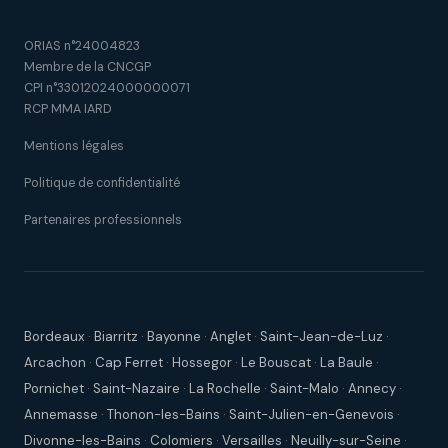
Cadre réglementaire
ORIAS n°24004823
Membre de la CNCGP
CPI n°33012024000000071
RCP MMA IARD
Mentions légales
Politique de confidentialité
Partenaires professionnels
Nos implantations
Bordeaux
·
Biarritz
·
Bayonne
·
Anglet
·
Saint-Jean-de-Luz
·
Arcachon
·
Cap Ferret
·
Hossegor
·
Le Bouscat
·
La Baule
·
Pornichet
·
Saint-Nazaire
·
La Rochelle
·
Saint-Malo
·
Annecy
·
Annemasse
·
Thonon-les-Bains
·
Saint-Julien-en-Genevois
·
Divonne-les-Bains
·
Colomiers
·
Versailles
·
Neuilly-sur-Seine
·