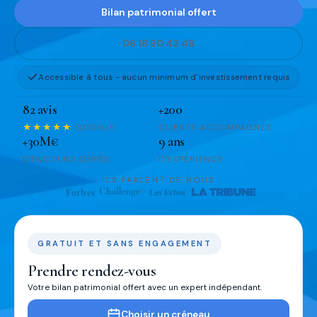
Bilan patrimonial offert
06 18 90 42 46
Accessible à tous - aucun minimum d'investissement requis
82 avis
+200
★★★★★
GOOGLE
CLIENTS ACCOMPAGNÉS
+30M€
9 ans
D'ENCOURS GÉRÉS
D'EXPÉRIENCE
ILS PARLENT DE NOUS
GRATUIT ET SANS ENGAGEMENT
Prendre rendez-vous
Votre bilan patrimonial offert avec un expert indépendant.
Choisir un créneau