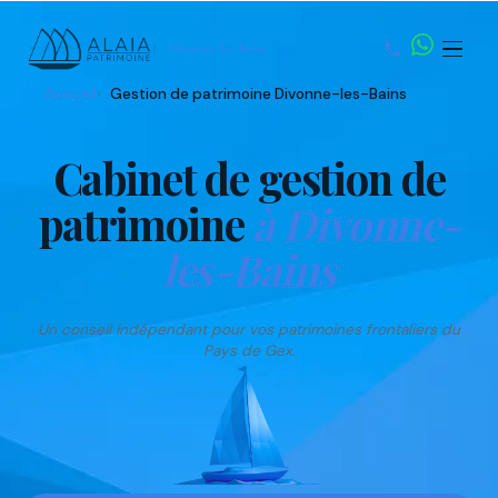
Divonne-les-Bains
Accueil
Gestion de patrimoine Divonne-les-Bains
Nom
Prénom
Email
Téléphone
Cabinet de gestion de
patrimoine
à Divonne-
les-Bains
Un conseil indépendant pour vos patrimoines frontaliers du
Pays de Gex.