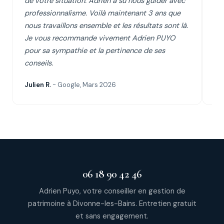
de votre situation. Adrien a su nous guider avec
cl
professionnalisme. Voilà maintenant 3 ans que
su
nous travaillons ensemble et les résultats sont là.
se
Je vous recommande vivement Adrien PUYO
d'
pour sa sympathie et la pertinence de ses
conseils.
Julien R.
- Google, Mars 2026
Cyr
06 18 90 42 46
Adrien Puyo, votre conseiller en gestion de
patrimoine à Divonne-les-Bains. Entretien gratuit
et sans engagement.