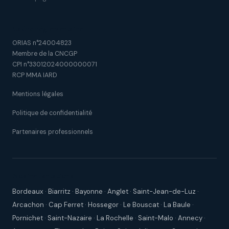
Cadre réglementaire
ORIAS n°24004823
Membre de la CNCGP
CPI n°33012024000000071
RCP MMA IARD
Mentions légales
Politique de confidentialité
Partenaires professionnels
Nos implantations
Bordeaux
·
Biarritz
·
Bayonne
·
Anglet
·
Saint-Jean-de-Luz
·
Arcachon
·
Cap Ferret
·
Hossegor
·
Le Bouscat
·
La Baule
·
Pornichet
·
Saint-Nazaire
·
La Rochelle
·
Saint-Malo
·
Annecy
·