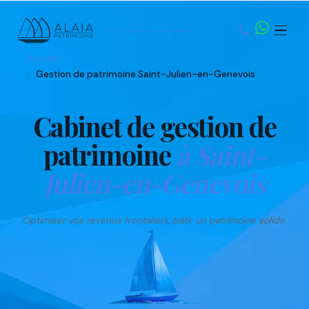
Saint-Julien-en-Genevois
Accueil
Gestion de patrimoine Saint-Julien-en-Genevois
Nom
Prénom
Email
Téléphone
Cabinet de gestion de
patrimoine
à Saint-
Julien-en-Genevois
Optimiser vos revenus frontaliers, bâtir un patrimoine solide.