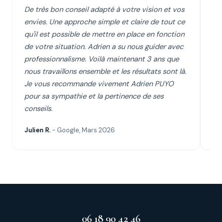
De très bon conseil adapté à votre vision et vos
Je
envies. Une approche simple et claire de tout ce
Pa
qu'il est possible de mettre en place en fonction
éc
de votre situation. Adrien a su nous guider avec
cl
professionnalisme. Voilà maintenant 3 ans que
su
nous travaillons ensemble et les résultats sont là.
se
Je vous recommande vivement Adrien PUYO
d'
pour sa sympathie et la pertinence de ses
conseils.
Julien R.
- Google, Mars 2026
Cyr
06 18 90 42 46