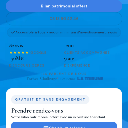
Bilan patrimonial offert
06 18 90 42 46
Accessible à tous - aucun minimum d'investissement requis
82 avis
+200
★★★★★
GOOGLE
CLIENTS ACCOMPAGNÉS
+30M€
9 ans
D'ENCOURS GÉRÉS
D'EXPÉRIENCE
ILS PARLENT DE NOUS
GRATUIT ET SANS ENGAGEMENT
Prendre rendez-vous
Votre bilan patrimonial offert avec un expert indépendant.