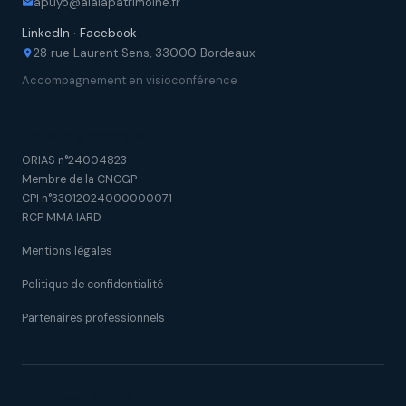
apuyo@alaiapatrimoine.fr
LinkedIn
·
Facebook
28 rue Laurent Sens, 33000 Bordeaux
Accompagnement en visioconférence
Cadre réglementaire
ORIAS n°24004823
Membre de la CNCGP
CPI n°33012024000000071
RCP MMA IARD
Mentions légales
Politique de confidentialité
Partenaires professionnels
Nos implantations