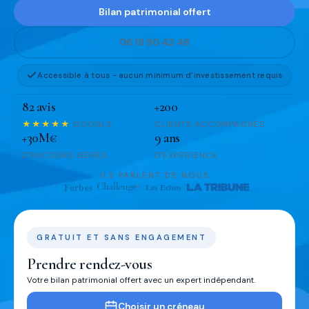
Bilan patrimonial offert
06 18 90 42 46
Accessible à tous - aucun minimum d'investissement requis
82 avis
+200
★★★★★
GOOGLE
CLIENTS ACCOMPAGNÉS
+30M€
9 ans
D'ENCOURS GÉRÉS
D'EXPÉRIENCE
ILS PARLENT DE NOUS
GRATUIT ET SANS ENGAGEMENT
Prendre rendez-vous
Votre bilan patrimonial offert avec un expert indépendant.
Choisir un créneau