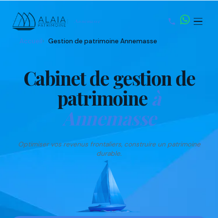
Annemasse
Accueil
Gestion de patrimoine Annemasse
Nom
Prénom
Email
Téléphone
Cabinet de gestion de
patrimoine
à
Annemasse
Optimiser vos revenus frontaliers, construire un patrimoine
durable.