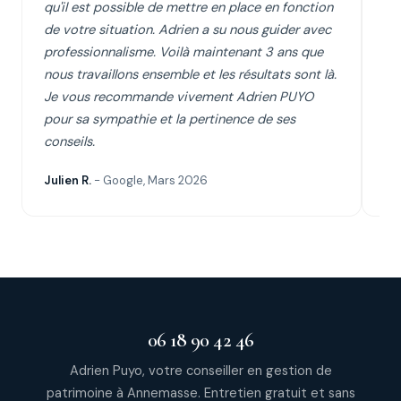
qu'il est possible de mettre en place en fonction
éc
de votre situation. Adrien a su nous guider avec
cl
professionnalisme. Voilà maintenant 3 ans que
su
nous travaillons ensemble et les résultats sont là.
se
Je vous recommande vivement Adrien PUYO
d'
pour sa sympathie et la pertinence de ses
conseils.
Julien R.
- Google, Mars 2026
Cyr
06 18 90 42 46
Adrien Puyo, votre conseiller en gestion de
patrimoine à Annemasse. Entretien gratuit et sans