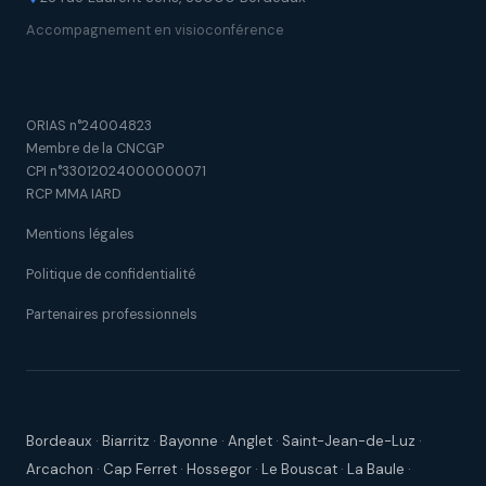
Accompagnement en visioconférence
Cadre réglementaire
ORIAS n°24004823
Membre de la CNCGP
CPI n°33012024000000071
RCP MMA IARD
Mentions légales
Politique de confidentialité
Partenaires professionnels
Nos implantations
Bordeaux
·
Biarritz
·
Bayonne
·
Anglet
·
Saint-Jean-de-Luz
·
Arcachon
·
Cap Ferret
·
Hossegor
·
Le Bouscat
·
La Baule
·